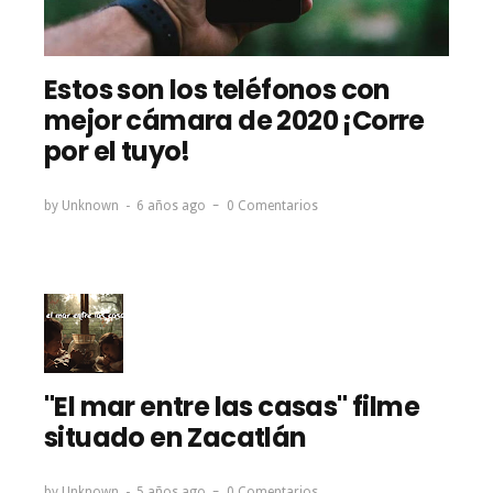
Estos son los teléfonos con
mejor cámara de 2020 ¡Corre
por el tuyo!
by
Unknown
6 años ago
0 Comentarios
"El mar entre las casas" filme
situado en Zacatlán
by
Unknown
5 años ago
0 Comentarios