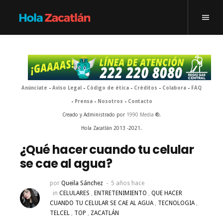
Anúnciate
-
Aviso Legal
-
Código de ética
-
Créditos
-
Colabora
-
FAQ
-
Prensa
-
Nosotros
-
Contacto
Creado y Administrado por
1990 Media
®.
Hola Zacatlán 2013 -2021.
¿Qué hacer cuando tu celular
se cae al agua?
por
Queila Sánchez
5 años hace
in
CELULARES
,
ENTRETENIMIENTO
,
QUE HACER
CUANDO TU CELULAR SE CAE AL AGUA
,
TECNOLOGIA
,
TELCEL
,
TOP
,
ZACATLÁN