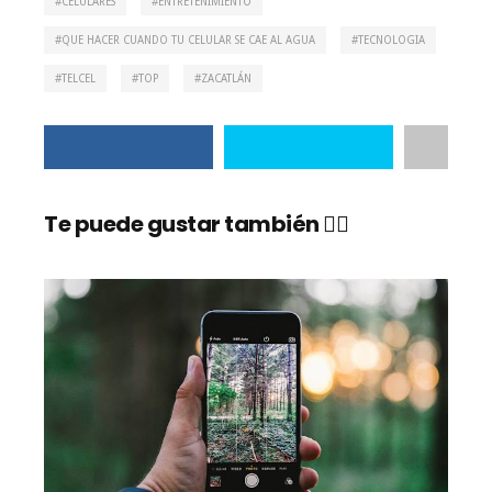
CELULARES
ENTRETENIMIENTO
QUE HACER CUANDO TU CELULAR SE CAE AL AGUA
TECNOLOGIA
TELCEL
TOP
ZACATLÁN
Te puede gustar también 👇🏼