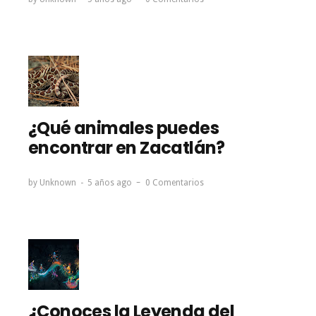
¿Qué animales puedes
encontrar en Zacatlán?
by
Unknown
5 años ago
0 Comentarios
¿Conoces la Leyenda del