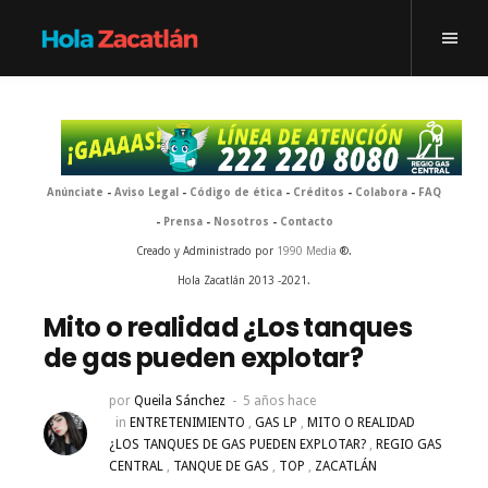
Anúnciate
-
Aviso Legal
-
Código de ética
-
Créditos
-
Colabora
-
FAQ
-
Prensa
-
Nosotros
-
Contacto
Creado y Administrado por
1990 Media
®.
Hola Zacatlán 2013 -2021.
Mito o realidad ¿Los tanques
de gas pueden explotar?
por
Queila Sánchez
5 años hace
in
ENTRETENIMIENTO
,
GAS LP
,
MITO O REALIDAD
¿LOS TANQUES DE GAS PUEDEN EXPLOTAR?
,
REGIO GAS
CENTRAL
,
TANQUE DE GAS
,
TOP
,
ZACATLÁN