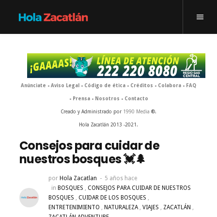
Anúnciate
-
Aviso Legal
-
Código de ética
-
Créditos
-
Colabora
-
FAQ
-
Prensa
-
Nosotros
-
Contacto
Creado y Administrado por
1990 Media
®.
Hola Zacatlán 2013 -2021.
Consejos para cuidar de
nuestros bosques 💓🌲
por
Hola Zacatlan
5 años hace
in
BOSQUES
,
CONSEJOS PARA CUIDAR DE NUESTROS
BOSQUES
,
CUIDAR DE LOS BOSQUES
,
ENTRETENIMIENTO
,
NATURALEZA
,
VIAJES
,
ZACATLÁN
,
ZACATLÁN ADVENTURE