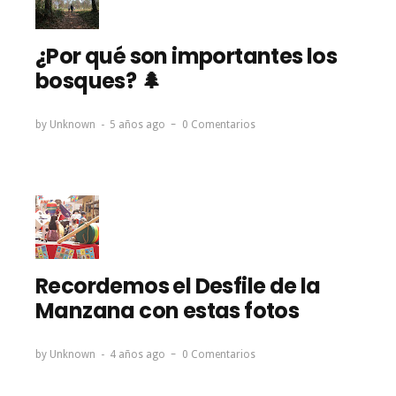
¿Por qué son importantes los
bosques? 🌲
by
Unknown
5 años ago
0 Comentarios
Recordemos el Desfile de la
Manzana con estas fotos
by
Unknown
4 años ago
0 Comentarios