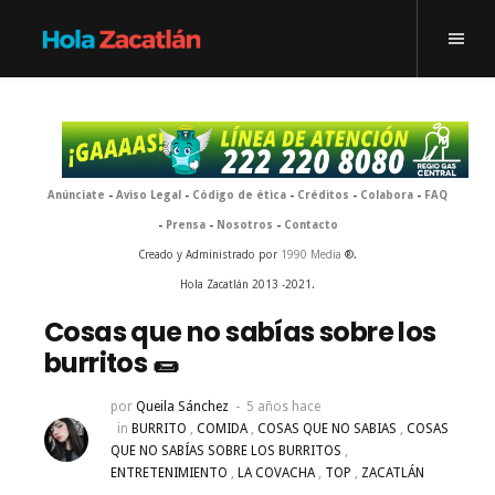
Anúnciate
-
Aviso Legal
-
Código de ética
-
Créditos
-
Colabora
-
FAQ
-
Prensa
-
Nosotros
-
Contacto
Creado y Administrado por
1990 Media
®.
Hola Zacatlán 2013 -2021.
Cosas que no sabías sobre los
burritos 🌯
por
Queila Sánchez
5 años hace
in
BURRITO
,
COMIDA
,
COSAS QUE NO SABIAS
,
COSAS
QUE NO SABÍAS SOBRE LOS BURRITOS
,
ENTRETENIMIENTO
,
LA COVACHA
,
TOP
,
ZACATLÁN