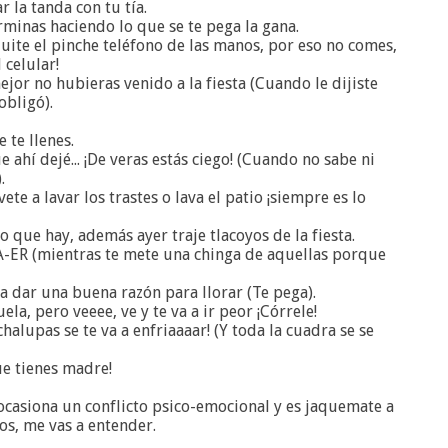
r la tanda con tu tía.
rminas haciendo lo que se te pega la gana.
ite el pinche teléfono de las manos, por eso no comes,
 celular!
mejor no hubieras venido a la fiesta (Cuando le dijiste
obligó).
 te llenes.
e ahí dejé... ¡De veras estás ciego! (Cuando no sabe ni
.
ete a lavar los trastes o lava el patio ¡siempre es lo
o que hay, además ayer traje tlacoyos de la fiesta.
-ER (mientras te mete una chinga de aquellas porque
y a dar una buena razón para llorar (Te pega).
ela, pero veeee, ve y te va a ir peor ¡Córrele!
halupas se te va a enfriaaaar! (Y toda la cuadra se se
ue tienes madre!
te ocasiona un conflicto psico-emocional y es jaquemate a
os, me vas a entender.