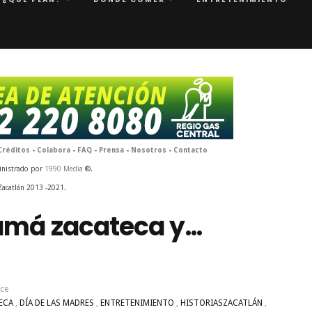
Créditos
-
Colabora
-
FAQ
-
Prensa
-
Nosotros
-
Contacto
inistrado por
1990 Media
®.
Zacatlán 2013 -2021.
má zacateca y...
ce
ECA
,
DÍA DE LAS MADRES
,
ENTRETENIMIENTO
,
HISTORIASZACATLÁN
,