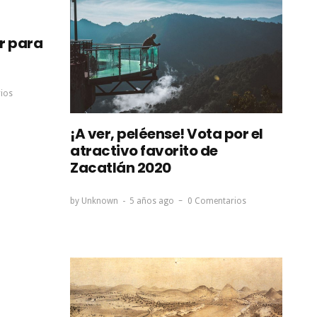
r para
ios
¡A ver, peléense! Vota por el
atractivo favorito de
Zacatlán 2020
by
Unknown
5 años ago
0 Comentarios