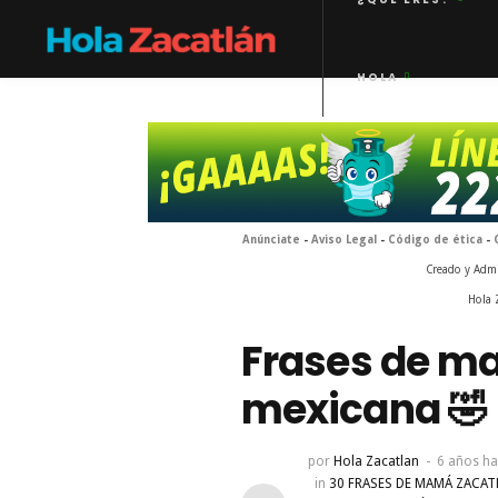
HOLA
Anúnciate
-
Aviso Legal
-
Código de ética
-
Creado y Adm
Hola 
Frases de ma
mexicana 🤣
por
Hola Zacatlan
6 años ha
in
30 FRASES DE MAMÁ ZACAT