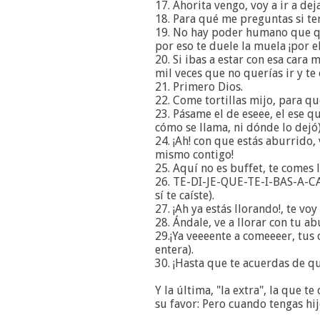
17. Ahorita vengo, voy a ir a deja
18. Para qué me preguntas si te
19. No hay poder humano que qu
por eso te duele la muela ¡por el
20. Si ibas a estar con esa cara 
mil veces que no querías ir y te 
21. Primero Dios.
22. Come tortillas mijo, para que
23. Pásame el de eseee, el ese qu
cómo se llama, ni dónde lo dejó)
24. ¡Ah! con que estás aburrido, v
mismo contigo!
25. Aquí no es buffet, te comes l
26. TE-DI-JE-QUE-TE-I-BAS-A-CA
sí te caíste).
27. ¡Ah ya estás llorando!, te vo
28. Ándale, ve a llorar con tu abu
29.¡Ya veeeente a comeeeer, tus c
entera).
30. ¡Hasta que te acuerdas de q
Y la última, "la extra", la que 
su favor: Pero cuando tengas hij