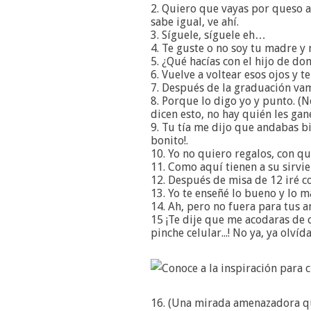
2. Quiero que vayas por queso a
sabe igual, ve ahí.
3. Síguele, síguele eh…
4. Te guste o no soy tu madre y 
5. ¿Qué hacías con el hijo de d
6. Vuelve a voltear esos ojos y t
7. Después de la graduación vam
8. Porque lo digo yo y punto. 
dicen esto, no hay quién les gane
9. Tu tía me dijo que andabas bie
bonito!.
10. Yo no quiero regalos, con qu
11. Como aquí tienen a su sirvien
12. Después de misa de 12 iré co
13. Yo te enseñé lo bueno y lo ma
14. Ah, pero no fuera para tus a
15 ¡Te dije que me acodaras de c
pinche celular...! No ya, ya olvída
16. (Una mirada amenazadora qu