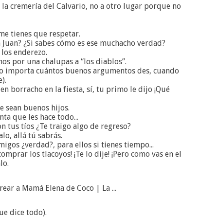
 la cremería del Calvario, no a otro lugar porque no
me tienes que respetar.
on Juan? ¿Si sabes cómo es ese muchacho verdad?
e los enderezo.
os por una chalupas a “los diablos”.
(No importa cuántos buenos argumentos des, cuando
).
n borracho en la fiesta, sí, tu primo le dijo ¡Qué
e sean buenos hijos.
ta que les hace todo...
n tus tíos ¿Te traigo algo de regreso?
lo, allá tú sabrás.
migos ¿verdad?, para ellos si tienes tiempo...
omprar los tlacoyos! ¡Te lo dije! ¡Pero como vas en el
lo.
e dice todo).