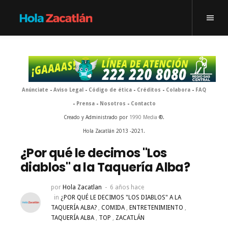
Anúnciate
-
Aviso Legal
-
Código de ética
-
Créditos
-
Colabora
-
FAQ
-
Prensa
-
Nosotros
-
Contacto
Creado y Administrado por
1990 Media
®.
Hola Zacatlán 2013 -2021.
¿Por qué le decimos "Los
diablos" a la Taquería Alba?
por
Hola Zacatlan
6 años hace
in
¿POR QUÉ LE DECIMOS "LOS DIABLOS" A LA
TAQUERÍA ALBA?
,
COMIDA
,
ENTRETENIMIENTO
,
TAQUERÍA ALBA
,
TOP
,
ZACATLÁN