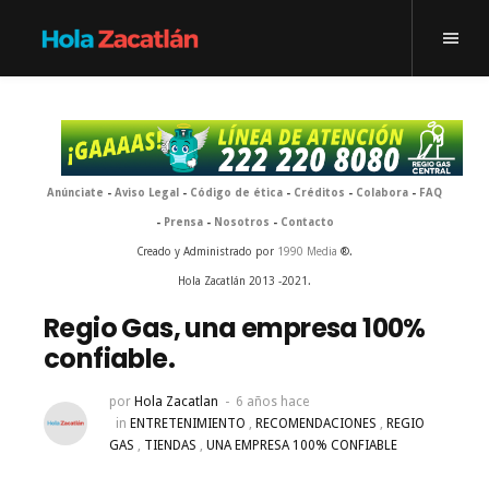
Anúnciate
-
Aviso Legal
-
Código de ética
-
Créditos
-
Colabora
-
FAQ
-
Prensa
-
Nosotros
-
Contacto
Creado y Administrado por
1990 Media
®.
Hola Zacatlán 2013 -2021.
Regio Gas, una empresa 100%
confiable.
por
Hola Zacatlan
6 años hace
in
ENTRETENIMIENTO
,
RECOMENDACIONES
,
REGIO
GAS
,
TIENDAS
,
UNA EMPRESA 100% CONFIABLE