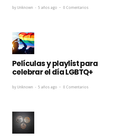
by
Unknown
5 años ago
0 Comentarios
Películas y playlist para
celebrar el día LGBTQ+
by
Unknown
5 años ago
0 Comentarios