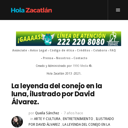
Anúnciate
-
Aviso Legal
-
Código de ética
-
Créditos
-
Colabora
-
FAQ
-
Prensa
-
Nosotros
-
Contacto
Creado y Administrado por
1990 Media
®.
Hola Zacatlán 2013 -2021.
La leyenda del conejo en la
luna, ilustrado por David
Álvarez.
por
Queila Sánchez
7 años hace
in
ARTE Y CULTURA
,
ENTRETENIMIENTO
,
ILUSTRADO
POR DAVID ÁLVAREZ
,
LA LEYENDA DEL CONEJO EN LA