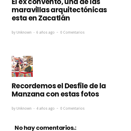
El ex convento, una de las
maravillas arquitectónicas
esta en Zacatlán
by
Unknown
6 años ago
0 Comentarios
Recordemos el Desfile de la
Manzana con estas fotos
by
Unknown
4 años ago
0 Comentarios
No hay comentarios.: