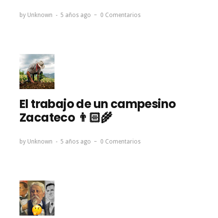
by
Unknown
5 años ago
0 Comentarios
El trabajo de un campesino
Zacateco 👨🏻‍🌾
by
Unknown
5 años ago
0 Comentarios