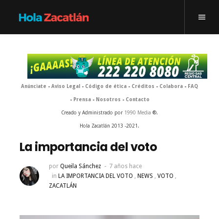
Anúnciate
-
Aviso Legal
-
Código de ética
-
Créditos
-
Colabora
-
FAQ
-
Prensa
-
Nosotros
-
Contacto
Creado y Administrado por
1990 Media
®.
Hola Zacatlán 2013 -2021.
La importancia del voto
por
Queila Sánchez
7 años hace
in
LA IMPORTANCIA DEL VOTO
,
NEWS
,
VOTO
,
ZACATLÁN