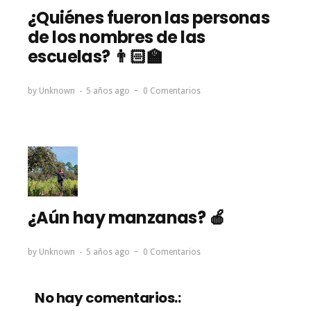
¿Quiénes fueron las personas
de los nombres de las
escuelas? 👨🏻‍🏫
by
Unknown
5 años ago
0 Comentarios
¿Aún hay manzanas? 🍎
by
Unknown
5 años ago
0 Comentarios
No hay comentarios.: