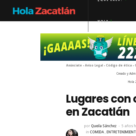
HOLA
Anúnciate
-
Aviso Legal
-
Código de ética
-
Creado y Adm
Hola 
Lugares con 
en Zacatlán
por
Queila Sánchez
5 años 
in
COMIDA
,
ENTRETENIMIEN