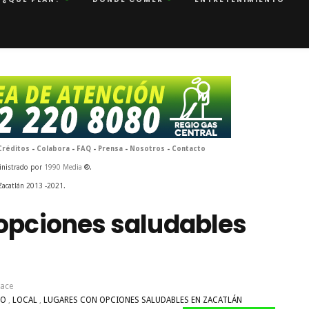
Créditos
-
Colabora
-
FAQ
-
Prensa
-
Nosotros
-
Contacto
inistrado por
1990 Media
®.
Zacatlán 2013 -2021.
opciones saludables
hace
TO
,
LOCAL
,
LUGARES CON OPCIONES SALUDABLES EN ZACATLÁN