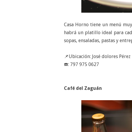
Casa Horno tiene un menú muy a
habrá un platillo ideal para ca
sopas, ensaladas, pastas y entr
📌Ubicación: José dolores Pére
☎️: 797 975 0627
Café del Zaguán