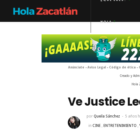
HOLA
Anúnciate
-
Aviso Legal
-
Código de ética
-
Creado y Adm
Hola 
Ve Justice Le
por
Queila Sánchez
5 años 
in
CINE
,
ENTRETENIMIENTO
,