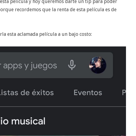
sta película y hoy queremos darte un tip para poder
porque recordemos que la renta de esta película es de
la esta aclamada película a un bajo costo: