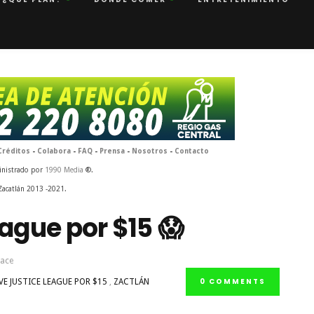
Créditos
-
Colabora
-
FAQ
-
Prensa
-
Nosotros
-
Contacto
inistrado por
1990 Media
®.
Zacatlán 2013 -2021.
ague por $15 😱
hace
0 COMMENTS
VE JUSTICE LEAGUE POR $15
,
ZACTLÁN