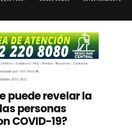
Créditos
-
Colabora
-
FAQ
-
Prensa
-
Nosotros
-
Contacto
inistrado por
1990 Media
®.
Zacatlán 2013 -2021.
e puede revelar la
 las personas
on COVID-19?