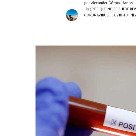
por
Alexander Gómez Llanos
in
¿POR QUÉ NO SE PUEDE RE
CORONAVIRUS
,
COVID-19
,
NE