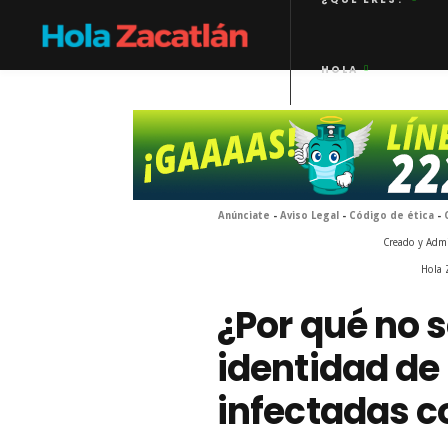
HOLA
Anúnciate
-
Aviso Legal
-
Código de ética
-
Creado y Adm
Hola 
¿Por qué no s
identidad de
infectadas c