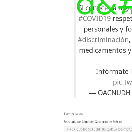
Si conoces a alg
#COVID19
respet
personales y fo
#discriminación
,
medicamentos y 
Infórmate 
pic.t
— OACNUDH
Fuente:
La voz
Secretaria de Salud del Gobierno de México
¿POR QUÉ NO SE PUEDE REVELAR LA IDENTIDAD