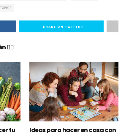
TOPTOP
SHARE ON TWITTER
 👇🏼
cer tu
Ideas para hacer en casa con