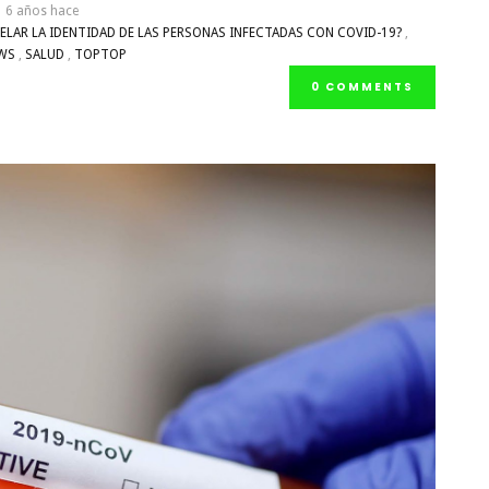
6 años hace
VELAR LA IDENTIDAD DE LAS PERSONAS INFECTADAS CON COVID-19?
,
WS
,
SALUD
,
TOPTOP
0 COMMENTS