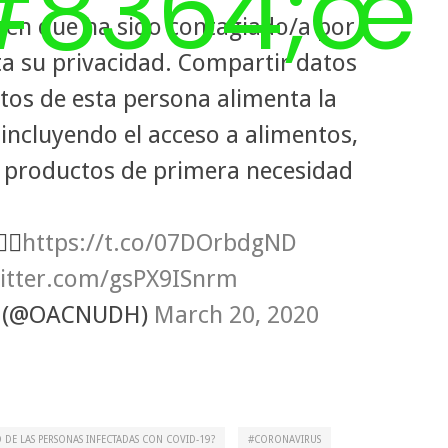
uien que ha sido contagiado/a por
a su privacidad. Compartir datos
tos de esta persona alimenta la
 incluyendo el acceso a alimentos,
productos de primera necesidad
🏾
https://t.co/07DOrbdgND
witter.com/gsPX9ISnrm
 (@OACNUDH)
March 20, 2020
 DE LAS PERSONAS INFECTADAS CON COVID-19?
CORONAVIRUS