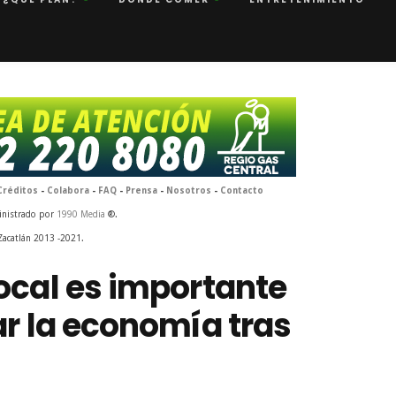
Créditos
-
Colabora
-
FAQ
-
Prensa
-
Nosotros
-
Contacto
inistrado por
1990 Media
®.
Zacatlán 2013 -2021.
ocal es importante
ar la economía tras