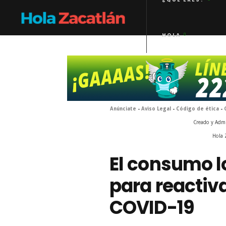
HOLA
Anúnciate
-
Aviso Legal
-
Código de ética
-
Creado y Adm
Hola 
El consumo l
para reactiv
COVID-19