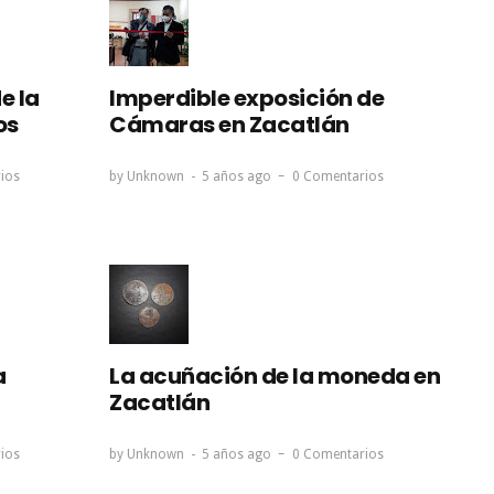
e la
Imperdible exposición de
os
Cámaras en Zacatlán
ios
by
Unknown
5 años ago
0 Comentarios
a
La acuñación de la moneda en
Zacatlán
ios
by
Unknown
5 años ago
0 Comentarios