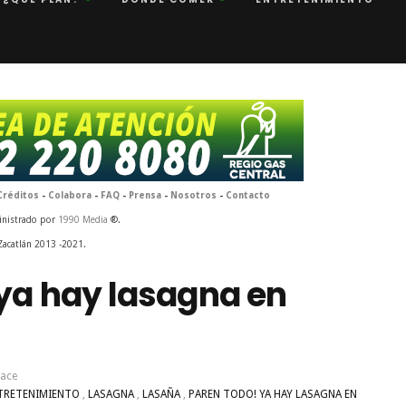
Créditos
-
Colabora
-
FAQ
-
Prensa
-
Nosotros
-
Contacto
inistrado por
1990 Media
®.
Zacatlán 2013 -2021.
 ya hay lasagna en
hace
TRETENIMIENTO
,
LASAGNA
,
LASAÑA
,
PAREN TODO! YA HAY LASAGNA EN