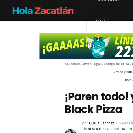
HOLA
Anúnciate
-
Aviso Legal
-
Código de ética
-
Creado y Adm
Hola 
¡Paren todo!
Black Pizza
por
Queila Sánchez
6 años 
in
BLACK PIZZA
,
COMIDA
,
EN