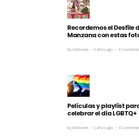
Recordemos el Desfile d
Manzana con estas fot
by
Unknown
4 años ago
0 Comentar
Películas y playlist par
celebrar el día LGBTQ+
by
Unknown
5 años ago
0 Comentar