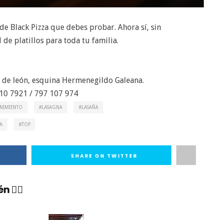
 de Black Pizza que debes probar. Ahora sí, sin
de platillos para toda tu familia.
o de león, esquina Hermenegildo Galeana.
110 7921 / 797 107 974
ENIMIENTO
LASAGNA
LASAÑA
A
TOP
SHARE ON TWITTER
 👇🏼