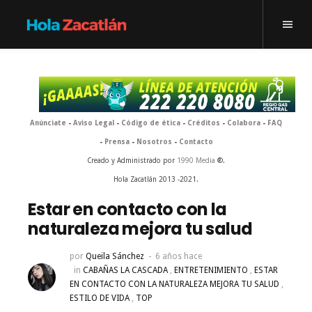
Anúnciate
-
Aviso Legal
-
Código de ética
-
Créditos
-
Colabora
-
FAQ
-
Prensa
-
Nosotros
-
Contacto
Creado y Administrado por
1990 Media
®.
Hola Zacatlán 2013 -2021.
Estar en contacto con la
naturaleza mejora tu salud
por
Queila Sánchez
6 años hace
in
CABAÑAS LA CASCADA
,
ENTRETENIMIENTO
,
ESTAR
EN CONTACTO CON LA NATURALEZA MEJORA TU SALUD
,
ESTILO DE VIDA
,
TOP