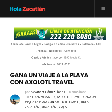
Anúnciate
-
Aviso Legal
-
Código de ética
-
Créditos
-
Colabora
-
FAQ
-
Prensa
-
Nosotros
-
Contacto
Creado y Administrado por
1990 Media
®.
Hola Zacatlán 2013 -2021.
GANA UN VIAJE A LA PLAYA
CON AXOLOTL TRAVEL
por
Alexander Gómez Llanos
8 años hace
in
5TO ANIVERSARIO
,
AXOLOTL TRAVEL
,
GANA UN
VIAJE A LA PLAYA CON AXOLOTL TRAVEL
,
HOLA
ZACATLÁN
,
MAZATLÁN
,
VIAJES