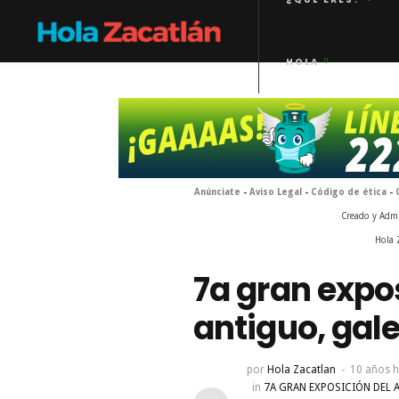
HOLA
Anúnciate
-
Aviso Legal
-
Código de ética
-
Creado y Adm
Hola 
7a gran expo
antiguo, gale
por
Hola Zacatlan
10 años 
in
7A GRAN EXPOSICIÓN DEL