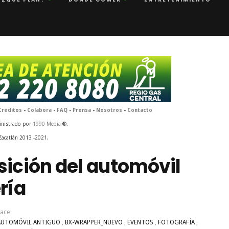
Créditos
-
Colabora
-
FAQ
-
Prensa
-
Nosotros
-
Contacto
inistrado por
1990 Media
®.
Zacatlán 2013 -2021.
sición del automóvil
ría
hace
 AUTOMÓVIL ANTIGUO
,
BX-WRAPPER_NUEVO
,
EVENTOS
,
FOTOGRAFÍA
,