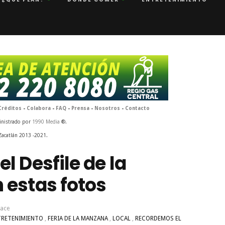
Créditos
-
Colabora
-
FAQ
-
Prensa
-
Nosotros
-
Contacto
inistrado por
1990 Media
®.
Zacatlán 2013 -2021.
l Desfile de la
estas fotos
hace
TRETENIMIENTO
,
FERIA DE LA MANZANA
,
LOCAL
,
RECORDEMOS EL