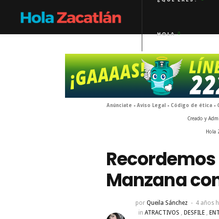
HOLA
Anúnciate
-
Aviso Legal
-
Código de ética
-
Creado y Adm
Hola 
Recordemos e
Manzana con 
por
Queila Sánchez
4 años 
in
ATRACTIVOS
,
DESFILE
,
EN