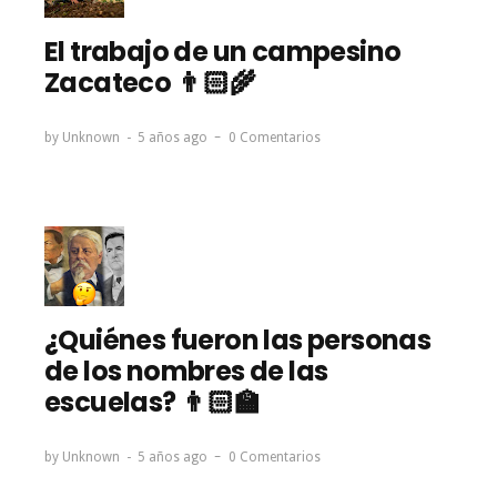
El trabajo de un campesino
Zacateco 👨🏻‍🌾
by
Unknown
5 años ago
0 Comentarios
¿Quiénes fueron las personas
de los nombres de las
escuelas? 👨🏻‍🏫
by
Unknown
5 años ago
0 Comentarios