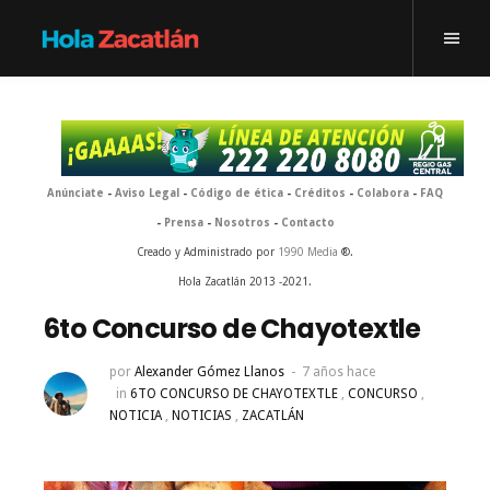
Anúnciate
-
Aviso Legal
-
Código de ética
-
Créditos
-
Colabora
-
FAQ
-
Prensa
-
Nosotros
-
Contacto
Creado y Administrado por
1990 Media
®.
Hola Zacatlán 2013 -2021.
6to Concurso de Chayotextle
por
Alexander Gómez Llanos
7 años hace
in
6TO CONCURSO DE CHAYOTEXTLE
,
CONCURSO
,
NOTICIA
,
NOTICIAS
,
ZACATLÁN