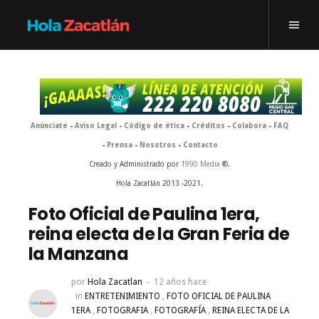
Anúnciate
-
Aviso Legal
-
Código de ética
-
Créditos
-
Colabora
-
FAQ
-
Prensa
-
Nosotros
-
Contacto
Creado y Administrado por
1990 Media
®.
Hola Zacatlán 2013 -2021.
Foto Oficial de Paulina 1era,
reina electa de la Gran Feria de
la Manzana
por
Hola Zacatlan
12 años hace
in
ENTRETENIMIENTO
,
FOTO OFICIAL DE PAULINA
1ERA
,
FOTOGRAFIA
,
FOTOGRAFÍA
,
REINA ELECTA DE LA