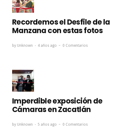
Recordemos el Desfile de la
Manzana con estas fotos
by
Unknown
4 años ago
0 Comentarios
Imperdible exposición de
Cámaras en Zacatlán
by
Unknown
5 años ago
0 Comentarios