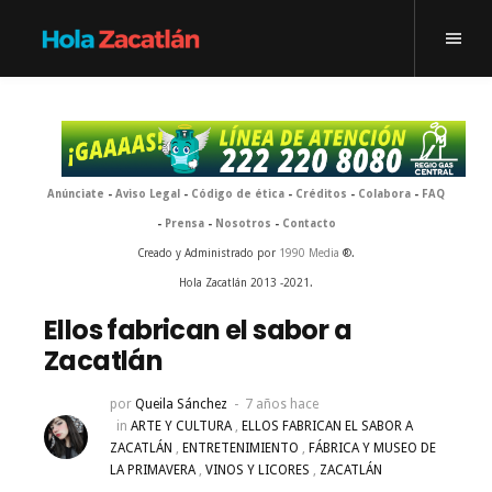
Anúnciate
-
Aviso Legal
-
Código de ética
-
Créditos
-
Colabora
-
FAQ
-
Prensa
-
Nosotros
-
Contacto
Creado y Administrado por
1990 Media
®.
Hola Zacatlán 2013 -2021.
Ellos fabrican el sabor a
Zacatlán
por
Queila Sánchez
7 años hace
in
ARTE Y CULTURA
,
ELLOS FABRICAN EL SABOR A
ZACATLÁN
,
ENTRETENIMIENTO
,
FÁBRICA Y MUSEO DE
LA PRIMAVERA
,
VINOS Y LICORES
,
ZACATLÁN